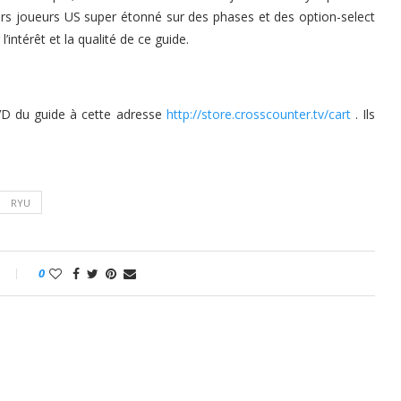
eurs joueurs US super étonné sur des phases et des option-select
l’intérêt et la qualité de ce guide.
VD du guide à cette adresse
http://store.crosscounter.tv/cart
. Ils
RYU
0