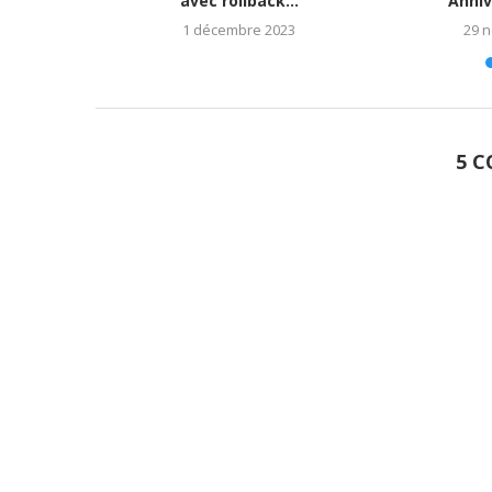
023)
avec rollback...
Anniv
1 décembre 2023
29 
5 