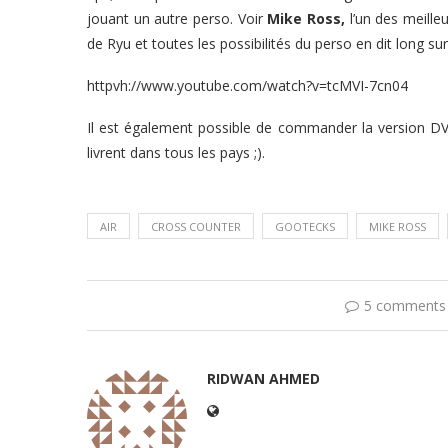
jouant un autre perso. Voir
Mike Ross,
l’un des meill
de Ryu et toutes les possibilités du perso en dit long sur 
httpvh://www.youtube.com/watch?v=tcMVI-7cn04
Il est également possible de commander la version D
livrent dans tous les pays ;).
AIR
CROSS COUNTER
GOOTECKS
MIKE ROSS
5 comments
RIDWAN AHMED