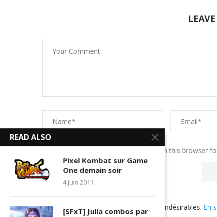
LEAVE
READ ALSO
Save my name, email, and website in this browser fo
Pixel Kombat sur Game
One demain soir
4 juin 2011
Ce site utilise Akismet pour réduire les indésirables.
En s
[SFxT] Julia combos par