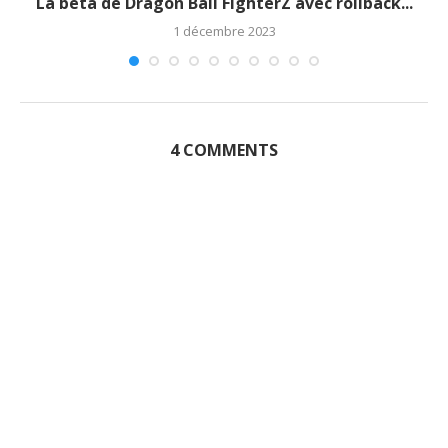
La bêta de Dragon Ball FighterZ avec rollback...
1 décembre 2023
4 COMMENTS