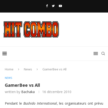
Home
News
GamerBee vs All
NEWS
GamerBee vs All
written by
Bachaka
16 décembre 2010
Pendant le
Bushido International
, les organisateurs ont prévu