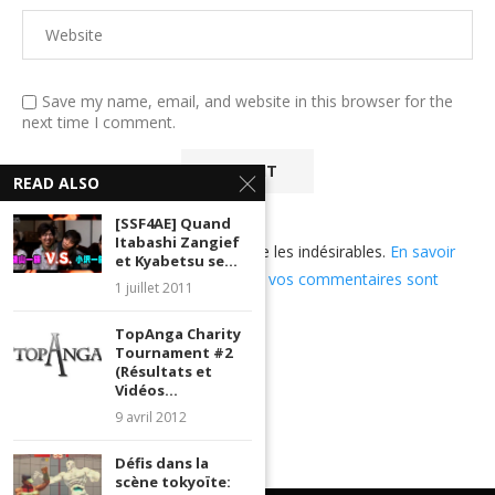
Save my name, email, and website in this browser for the
next time I comment.
READ ALSO
[SSF4AE] Quand
Itabashi Zangief
Ce site utilise Akismet pour réduire les indésirables.
En savoir
et Kyabetsu se...
plus sur comment les données de vos commentaires sont
1 juillet 2011
utilisées
.
TopAnga Charity
Tournament #2
(Résultats et
Vidéos...
9 avril 2012
Défis dans la
scène tokyoïte: