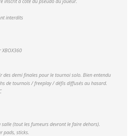
tre inscrit à coté du pseudo du joueur.
nt interdits
tor XBOX360
 des demi finales pour le tournoi solo. Bien entendu
hs de tournois / freeplay / défis diffusés au hasard.
C
 salle (tout les fumeurs devront le faire dehors).
 pads, sticks.