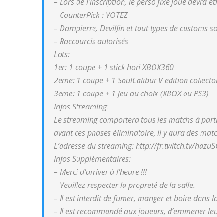
– Lors de l’inscription, le perso fixe joué devra ê
– CounterPick : VOTEZ
– Dampierre, DevilJin et tout types de customs so
– Raccourcis autorisés
Lots:
1er: 1 coupe + 1 stick hori XBOX360
2eme: 1 coupe + 1 SoulCalibur V edition collec
3eme: 1 coupe + 1 jeu au choix (XBOX ou PS3)
Infos Streaming:
Le streaming comportera tous les matchs à partir
avant ces phases éliminatoire, il y aura des matc
L’adresse du streaming: http://fr.twitch.tv/hazuS
Infos Supplémentaires:
– Merci d’arriver à l’heure !!!
– Veuillez respecter la propreté de la salle.
– Il est interdit de fumer, manger et boire dans la
– Il est recommandé aux joueurs, d’emmener leur