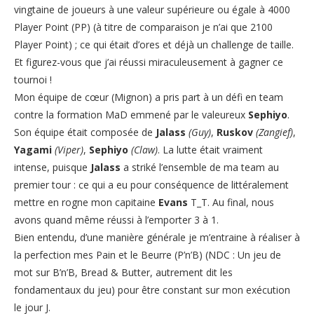
vingtaine de joueurs à une valeur supérieure ou égale à 4000
Player Point (PP) (à titre de comparaison je n’ai que 2100
Player Point) ; ce qui était d’ores et déjà un challenge de taille.
Et figurez-vous que j’ai réussi miraculeusement à gagner ce
tournoi !
Mon équipe de cœur (Mignon) a pris part à un défi en team
contre la formation MaD emmené par le valeureux
Sephiyo
.
Son équipe était composée de
Jalass
(Guy)
,
Ruskov
(Zangief)
,
Yagami
(Viper)
,
Sephiyo
(Claw)
. La lutte était vraiment
intense, puisque
Jalass
a striké l’ensemble de ma team au
premier tour : ce qui a eu pour conséquence de littéralement
mettre en rogne mon capitaine
Evans
T_T. Au final, nous
avons quand même réussi à l’emporter 3 à 1.
Bien entendu, d’une manière générale je m’entraine à réaliser à
la perfection mes Pain et le Beurre (P’n’B) (NDC : Un jeu de
mot sur B’n’B, Bread & Butter, autrement dit les
fondamentaux du jeu) pour être constant sur mon exécution
le jour J.