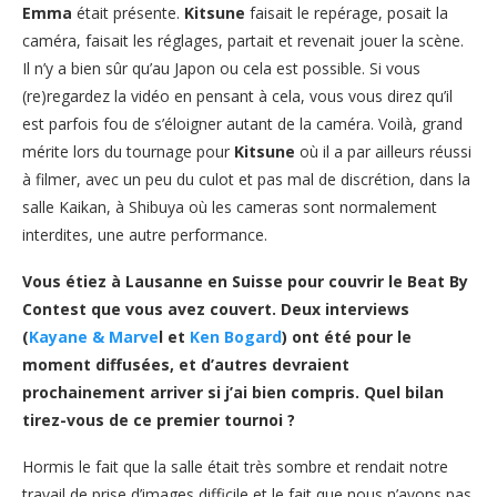
Emma
était présente.
Kitsune
faisait le repérage, posait la
caméra, faisait les réglages, partait et revenait jouer la scène.
Il n’y a bien sûr qu’au Japon ou cela est possible. Si vous
(re)regardez la vidéo en pensant à cela, vous vous direz qu’il
est parfois fou de s’éloigner autant de la caméra. Voilà, grand
mérite lors du tournage pour
Kitsune
où il a par ailleurs réussi
à filmer, avec un peu du culot et pas mal de discrétion, dans la
salle Kaikan, à Shibuya où les cameras sont normalement
interdites, une autre performance.
Vous étiez à Lausanne en Suisse pour couvrir le Beat By
Contest que vous avez couvert. Deux interviews
(
Kayane & Marve
l et
Ken Bogard
) ont été pour le
moment diffusées, et d’autres devraient
prochainement arriver si j’ai bien compris. Quel bilan
tirez-vous de ce premier tournoi ?
Hormis le fait que la salle était très sombre et rendait notre
travail de prise d’images difficile et le fait que nous n’avons pas