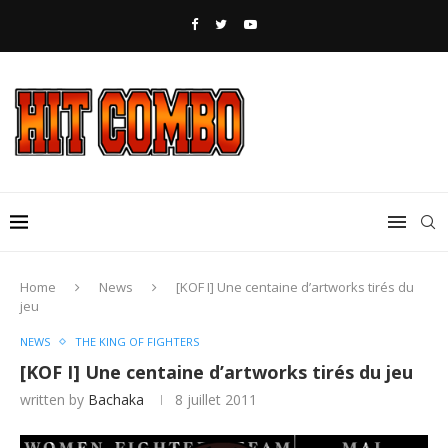
Home
News
[KOF I] Une centaine d’artworks tirés du
jeu
NEWS
THE KING OF FIGHTERS
[KOF I] Une centaine d’artworks tirés du jeu
written by
Bachaka
8 juillet 2011