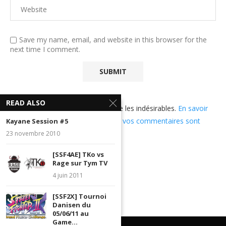
Save my name, email, and website in this browser for the
next time I comment.
READ ALSO
Ce site utilise Akismet pour réduire les indésirables.
En savoir
plus sur comment les données de vos commentaires sont
Kayane Session #5
utilisées
.
23 novembre 2010
[SSF4AE] TKo vs
Rage sur Tym TV
4 juin 2011
[SSF2X] Tournoi
Danisen du
05/06/11 au
Game...