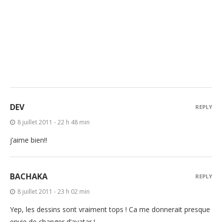
DEV
REPLY
8 juillet 2011 - 22 h 48 min
j’aime bien!!
BACHAKA
REPLY
8 juillet 2011 - 23 h 02 min
Yep, les dessins sont vraiment tops ! Ca me donnerait presque
envie de changer d’avatar !