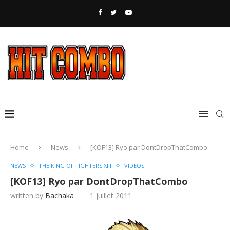
Home
News
[KOF13] Ryo par DontDropThatCombo
NEWS
THE KING OF FIGHTERS XIII
VIDEOS
[KOF13] Ryo par DontDropThatCombo
written by
Bachaka
1 juillet 2011