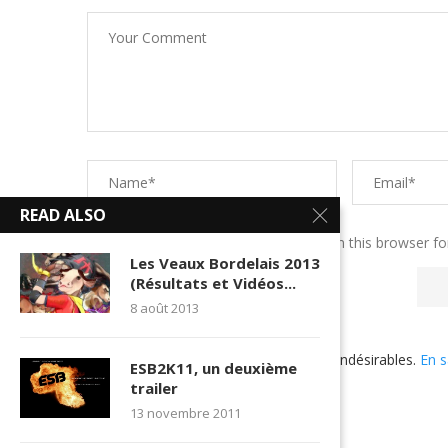
READ ALSO
Save my name, email, and website in this browser fo
Les Veaux Bordelais 2013
(Résultats et Vidéos...
8 août 2013
Ce site utilise Akismet pour réduire les indésirables.
En s
ESB2K11, un deuxième
utilisées
.
trailer
13 novembre 2011