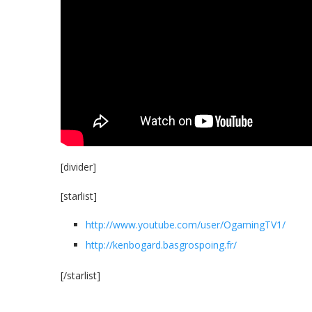
[divider]
[starlist]
http://www.youtube.com/user/OgamingTV1/
http://kenbogard.basgrospoing.fr/
[/starlist]