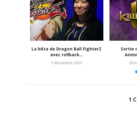
tats et
La bêta de Dragon Ball FighterZ
Sortie 
023)
avec rollback...
Anniv
1 décembre 2023
29 
1 