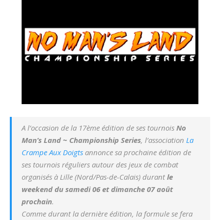
A l’occasion de la 17ème édition de ses tournois
No
Man’s Land ~ Championship Series
, l’association
La
Crampe Aux Doigts
annonce sa prochaine édition de
ses tournois réguliers autour des jeux de combat
organisés à Lille (Nord/Pas-de-Calais) durant
le
weekend du samedi 06 et dimanche 07 août
prochain
.
Comme durant la dernière édition, la formule se fera