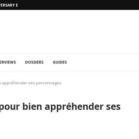
MORTAL KOMBAT 1: TRAILER RAIN ET 
ERVIEWS
DOSSIERS
GUIDES
ien appréhender ses personnages
 pour bien appréhender ses