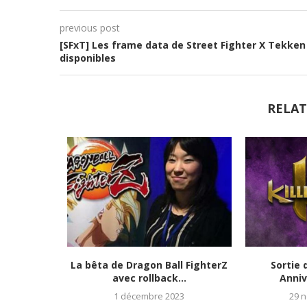
previous post
[SFxT] Les frame data de Street Fighter X Tekken
disponibles
RELAT
tats et
La bêta de Dragon Ball FighterZ
Sortie 
023)
avec rollback...
Anniv
1 décembre 2023
29 