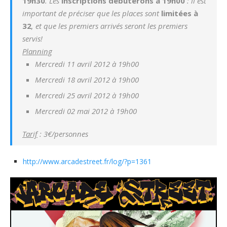
19h30
. Les
inscriptions débuterons à 19h00
: il est
important de préciser que les places sont
limitées à
32
, et que les premiers arrivés seront les premiers
servis!
Planning
Mercredi 11 avril 2012 à 19h00
Mercredi 18 avril 2012 à 19h00
Mercredi 25 avril 2012 à 19h00
Mercredi 02 mai 2012 à 19h00
Tarif
: 3€/personnes
http://www.arcadestreet.fr/log/?p=1361