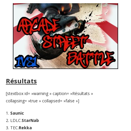
Résultats
[stextbox id= »warning » caption= »Résultats »
collapsing= »true » collapsed= »false »]
1.
Saunic
2. LDLC.
StarNab
3. TEC.
Rekka