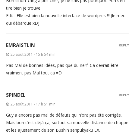
Bon sinon Yang a pris cher, je ne sais pas pourquoi.. Yun s’en
tire bien je trouve
Edit : Elle est bien la nouvelle interface de wordpres !!! (le mec
qui débarque xD)
EMRAISTLIN
REPLY
25 août 2011 - 15 h 54 min
Pas Mal de bonnes idées, pas que du nerf. Ca devrait être
vraiment pas Mal tout ca =D
SPINDEL
REPLY
25 août 2011 - 17 h 51 min
Guy a encore pas mal de défauts qui n’ont pas été corrigés.
Mais bon c’est déjà ça, surtout sa nouvelle distance de choppe
et les ajustement de son Bushin senpukyaku EX.