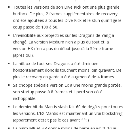
Toutes les versions de son Dive Kick ont une plus grande
hurtbox. De plus, 2 frames supplémentaires de recovery
ont été ajoutées à tous les Dive Kick et le stun qu’inflige le
coup passe de 100 à 50.
L’invincibilité aux projectiles sur les Dragons de Yang a
changé. La version Medium n’en a plus du tout et la
version HK n’en a pas du début jusqu’à la 5ème frame
(après oui).
La hitbox de tout ses Dragons a été diminuée
horizontalement donc ils touchent moins loin qu’avant. De
plus le recovery en garde a été augmenté de 4 frames..
Sa choppe spéciale version Ex a une moins grande portée,
son startup passe à 8 frames et il perd son côté
inchoppable.
Le dernier hit du Mantis slash fait 60 de dégâts pour toutes
les versions. L’EX Mantis est maintenant un vrai blockstring
(apparement c’était pas le cas avant ^^;;)
La palm MP et HP donne moins de barre en whiff. 10 au