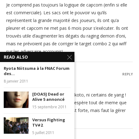
Je comprend pas toujours la logique de capcom (enfin si elle
est commerciale). Les sacs ont le pouvoir vu qu’ils
représentent la grande majorité des joueurs, ils ont qu’a
pleurer et capcom ne met pas 6 mois pour s’exécuter. Ils ont
trouvés utile d’augmenter les dégats du raging demon d’oni,
mais ne prévoient pas de corriger le target combo 2 qui wiff
sur les adversaire accroupis!
READ ALSO
Ryota Niitsuma à la FNAC Forum
NIVEK
des...
REPLY
8 janvier 2011
26 août 2011 - 17 h 21 min
[DOA5] Dead or
Je comprends pas les nerfs de makoto, ni certains de yang !
Alive 5 annoncé
Yun s’en tire pas mal finalement. J’espère tout de meme que
15 septembre 2011
makoto reste la meme, oui elle est forte, mais faut la gérer
tout de meme !
Versus Fighting
TV#2
5 juillet 2011