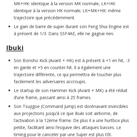
MK+HK: identique à la version MK normale, LK+HK:
identique à la version HK normale; LK+MK+HK: même
trajectoire que précédemment.
Le gain de barre de super durant son Feng Shui Engine est
à présent de 1/3. Dans SSF4AE, elle ne gagnai rien.
Ibuki
Son Bonsho Kick (Avant + HK) est à présent à +1 en hit, -3
en garde et +5 en counter-hit. Il a également une
trajectoire différente, ce qui permettra de toucher plus
facilement les adversaires accroupis.
Le startup de son Hammer Kick (Avant + MK) a été réduit
d’une frame, passant ainsi à 25 frames.
Son Tsujigoe (Command Jump) est dorénavant invincibles
aux projections jusqu’à ce que Ibuki soit airborne, de
l’activation à la 12ème frame. De plus il a une hurtbox plus
petite, facilitant ainsi l’esquive des attaques basses. Le
timing pour le canceler par une Super est plus tôt.