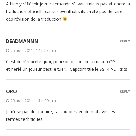
A bien y réfléchir je me demande s’il vaut mieux pas attendre la
traduction officielle car sur eventhubs ils arrete pas de faire
des révision de la traduction
DEADMANNN
REPLY
25 août 2011 - 14 h 57 min
C’est du n’importe quoi, pourkoi on touche a makoto???
et nerfé un joueur c’est le tuer… Capcom tue le SSF4 AE .. :s :s
ORO
REPLY
25 août 2011 - 15 h 00 min
Je n’ose pas de traduire, j’ai toujours eu du mal avec les
termes techniques.