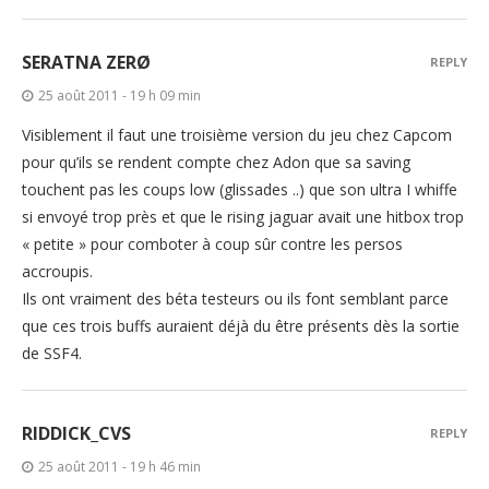
SERATNA ZERØ
REPLY
25 août 2011 - 19 h 09 min
Visiblement il faut une troisième version du jeu chez Capcom
pour qu’ils se rendent compte chez Adon que sa saving
touchent pas les coups low (glissades ..) que son ultra I whiffe
si envoyé trop près et que le rising jaguar avait une hitbox trop
« petite » pour comboter à coup sûr contre les persos
accroupis.
Ils ont vraiment des béta testeurs ou ils font semblant parce
que ces trois buffs auraient déjà du être présents dès la sortie
de SSF4.
RIDDICK_CVS
REPLY
25 août 2011 - 19 h 46 min