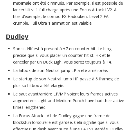
maximale ont été diminués. Par exemple, il est possible de
lancer Ultra 1 full charge après une Focus Attack LV2. A
titre d’exemple, le combo EX Hadouken, Level 2 FA
crumple, Full Ultra 1 animation est valable.
Dudley
Son st. HK est à présent à +7 en counter-hit. Le blog
précise que si vous placer un counter-hit st. HK et le
canceler par un Duck Ligh, vous serez toujours à +4.
La hitbox de son Neutral jump LP a été améliorée.
Le startup de son Neutral Jump HP passe à 6 frames; de
plus sa hitbox a été élargie.
Le saut avant/arrière LP/MP voient leurs frames actives
augmentées.Light and Medium Punch have had their active
times lengthened.
La Focus Attack LV1 de Dudley gagne une frame de
blockstun lorsqu’elle est gardée. Cela signifie que si vous
effectuez un dash avant suite à une FA Lv1 gardée, Dudley