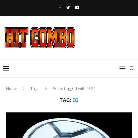
Home
Tags
Posts tagged with "EG"
TAG:
EG