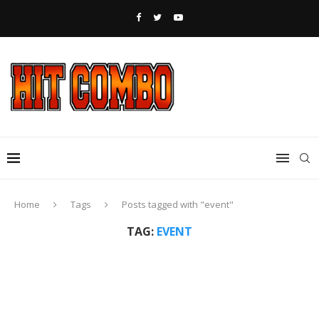
Home
Tags
Posts tagged with "event"
TAG:
EVENT