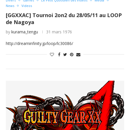
Divers
Games
Le Petit Quotidien des Videos
Media
News
Videos
[GGXXAC] Tournoi 2on2 du 28/05/11 au LOOP
de Nagoya
by
kurama_tengu
31 mars 1976
http://dreaminfinity.jp/loop/lc30086/