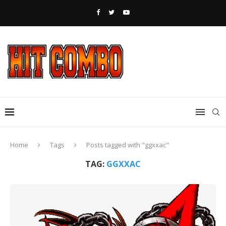
Home
Tags
Posts tagged with "ggxxac"
TAG:
GGXXAC