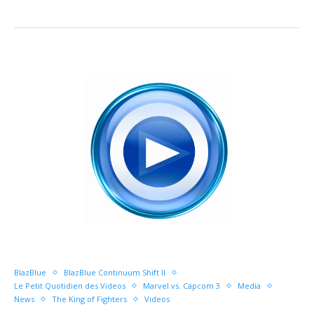
BlazBlue
BlazBlue Continuum Shift II
Le Petit Quotidien des Videos
Marvel vs. Capcom 3
Media
News
The King of Fighters
Videos