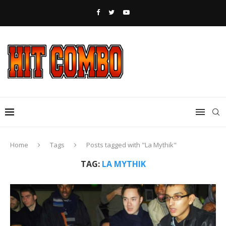
Home
Tags
Posts tagged with "La Mythik"
TAG:
LA MYTHIK