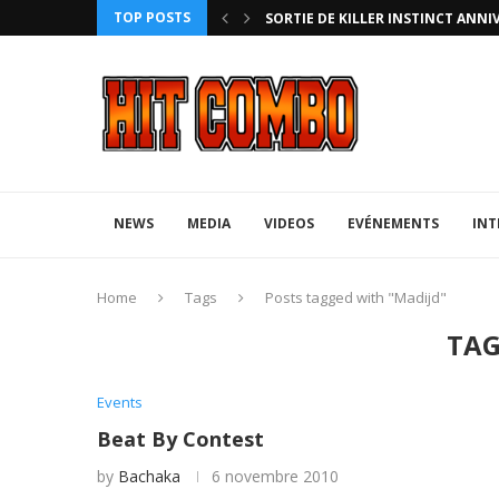
TOP POSTS
HTERZ AVEC ROLLBACK...
SORTIE DE KILLER INSTINCT ANNI
NEWS
MEDIA
VIDEOS
EVÉNEMENTS
INT
Home
Tags
Posts tagged with "Madijd"
TAG
Events
Beat By Contest
by
Bachaka
6 novembre 2010