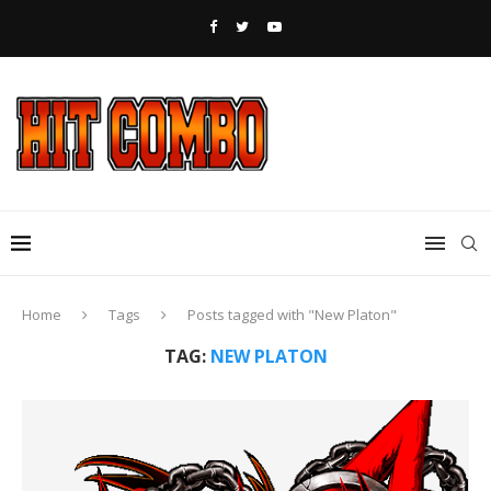
Home
Tags
Posts tagged with "New Platon"
TAG:
NEW PLATON