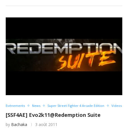
Evénements
News
Super Street Fighter 4 Arcade Edition
Videos
[SSF4AE] Evo2k11@Redemption Suite
by
Bachaka
3 août 2011