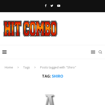
Home
Tags
Posts tagged with "Shiro"
TAG:
SHIRO