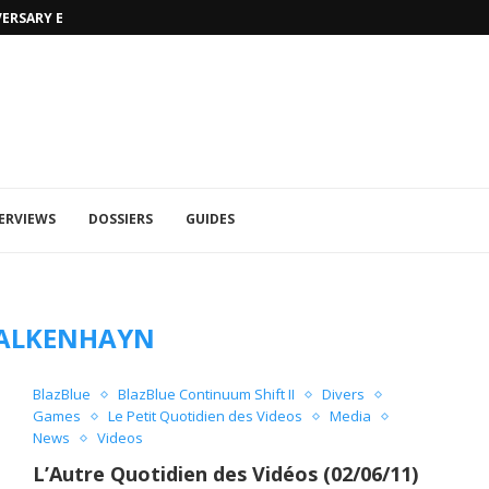
VERSARY EDITION
UFA 2023 (PHOTOS)
ERVIEWS
DOSSIERS
GUIDES
ALKENHAYN
BlazBlue
BlazBlue Continuum Shift II
Divers
Games
Le Petit Quotidien des Videos
Media
News
Videos
L’Autre Quotidien des Vidéos (02/06/11)