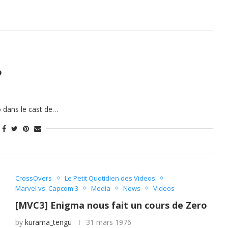
o
o dans le cast de…
CrossOvers
Le Petit Quotidien des Videos
Marvel vs. Capcom 3
Media
News
Videos
[MVC3] Enigma nous fait un cours de Zero
by
kurama_tengu
31 mars 1976