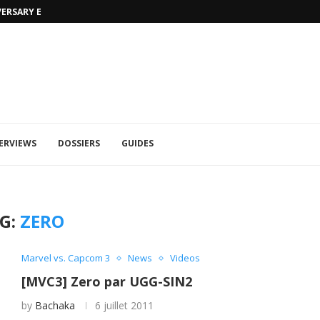
VERSARY EDITION
UFA 2023 (PHOTOS)
ERVIEWS
DOSSIERS
GUIDES
G:
ZERO
Marvel vs. Capcom 3
News
Videos
[MVC3] Zero par UGG-SIN2
by
Bachaka
6 juillet 2011