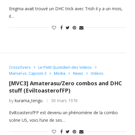
Enigma avait trouvé un DHC trick avec Trish il y a un mois,
il…
CrossOvers
Le Petit Quotidien des Videos
Marvel vs. Capcom 3
Media
News
Videos
[MVC3] Amaterasu/Zero combos and DHC
stuff (EviltoasterofFP)
by
kurama_tengu
30 mars 1976
EviltoasterofFP est devenu un phénomène de la combo
scène US, voici l’une de ses…