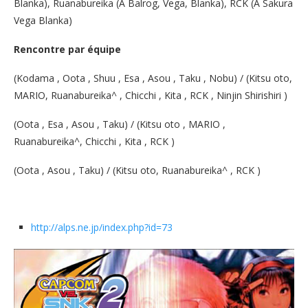
Blanka), Ruanabureika (A Balrog, Vega, Blanka), RCK (A Sakura
Vega Blanka)
Rencontre par équipe
(Kodama , Oota , Shuu , Esa , Asou , Taku , Nobu) / (Kitsu oto,
MARIO, Ruanabureika^ , Chicchi , Kita , RCK , Ninjin Shirishiri )
(Oota , Esa , Asou , Taku) / (Kitsu oto , MARIO ,
Ruanabureika^, Chicchi , Kita , RCK )
(Oota , Asou , Taku) / (Kitsu oto, Ruanabureika^ , RCK )
http://alps.ne.jp/index.php?id=73