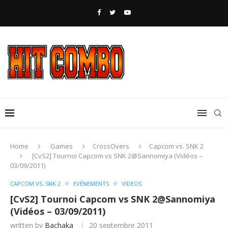
Home
Games
CrossOvers
Capcom vs. SNK 2
[CvS2] Tournoi Capcom vs SNK 2@Sannomiya (Vidéos –
03/09/2011)
CAPCOM VS. SNK 2
EVÉNEMENTS
VIDEOS
[CvS2] Tournoi Capcom vs SNK 2@Sannomiya
(Vidéos – 03/09/2011)
written by
Bachaka
20 septembre 2011