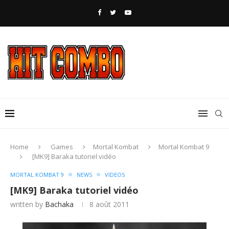
Home
Games
Mortal Kombat
Mortal Kombat 9
[MK9] Baraka tutoriel vidéo
MORTAL KOMBAT 9
NEWS
VIDEOS
[MK9] Baraka tutoriel vidéo
written by
Bachaka
8 août 2011