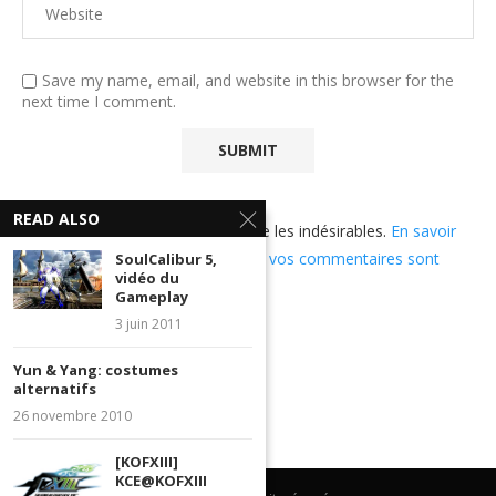
Save my name, email, and website in this browser for the
next time I comment.
READ ALSO
Ce site utilise Akismet pour réduire les indésirables.
En savoir
plus sur comment les données de vos commentaires sont
SoulCalibur 5,
vidéo du
utilisées
.
Gameplay
3 juin 2011
Yun & Yang: costumes
alternatifs
26 novembre 2010
[KOFXIII]
KCE@KOFXIII