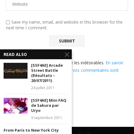
Save my name, email, and website in this browser for the
next time I comment.
READ ALSO
Ce site utilise Akismet pour réduire les indésirables.
En savoir
[SSF4AE] Arcade
plus sur comment les données de vos commentaires sont
Street Battle
(Résultats –
utilisées
.
20/07/2011)
24 juillet 2011
[SSF4AE] Mini FAQ
de Sakura par
Uryo
9 septembre 2011
From Paris to New York City