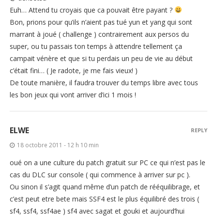
Euh… Attend tu croyais que ca pouvait être payant ?
Bon, prions pour qu’ils n’aient pas tué yun et yang qui sont
marrant à joué ( challenge ) contrairement aux persos du
super, ou tu passais ton temps à attendre tellement ça
campait vénère et que si tu perdais un peu de vie au début
c’était fini… ( Je radote, je me fais vieux! )
De toute manière, il faudra trouver du temps libre avec tous
les bon jeux qui vont arriver d’ici 1 mois !
ELWE
REPLY
18 octobre 2011 - 12 h 10 min
oué on a une culture du patch gratuit sur PC ce qui n’est pas le
cas du DLC sur console ( qui commence à arriver sur pc ).
Ou sinon il s’agit quand même d’un patch de rééquilibrage, et
c’est peut etre bete mais SSF4 est le plus équilibré des trois (
sf4, ssf4, ssf4ae ) sf4 avec sagat et gouki et aujourd’hui