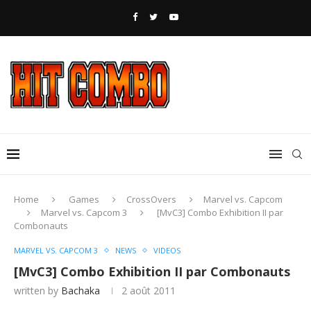
Home
Games
CrossOvers
Marvel vs. Capcom
Marvel vs. Capcom 3
[MvC3] Combo Exhibition II par
Combonauts
MARVEL VS. CAPCOM 3
NEWS
VIDEOS
[MvC3] Combo Exhibition II par Combonauts
written by
Bachaka
2 août 2011