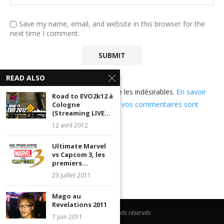
Save my name, email, and website in this browser for the
next time I comment.
READ ALSO
Ce site utilise Akismet pour réduire les indésirables.
En savoir
Road to EVO2k12 à
plus sur comment les données de vos commentaires sont
Cologne
(Streaming LIVE...
utilisées
.
12 avril 2012
Ultimate Marvel
vs Capcom 3, les
premiers...
23 juillet 2011
Mago au
Revelations 2011
@2023 - Tous droits réservés
7 juin 2011