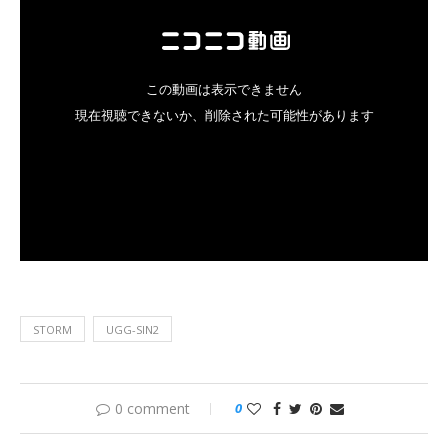
STORM
UGG-SIN2
0 comment
0