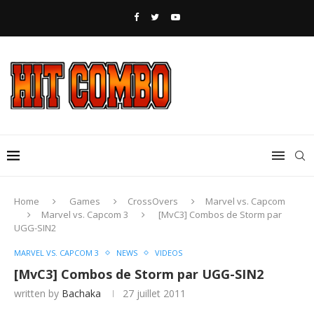
Home
Games
CrossOvers
Marvel vs. Capcom
Marvel vs. Capcom 3
[MvC3] Combos de Storm par
UGG-SIN2
MARVEL VS. CAPCOM 3
NEWS
VIDEOS
[MvC3] Combos de Storm par UGG-SIN2
written by
Bachaka
27 juillet 2011