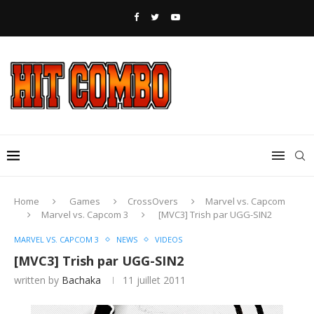
Home
Games
CrossOvers
Marvel vs. Capcom
Marvel vs. Capcom 3
[MVC3] Trish par UGG-SIN2
MARVEL VS. CAPCOM 3
NEWS
VIDEOS
[MVC3] Trish par UGG-SIN2
written by
Bachaka
11 juillet 2011