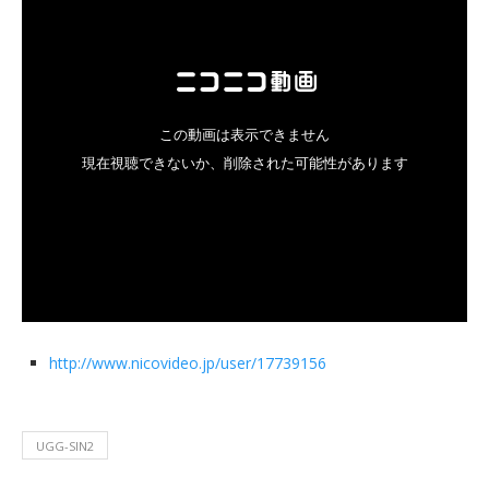
http://www.nicovideo.jp/user/17739156
UGG-SIN2