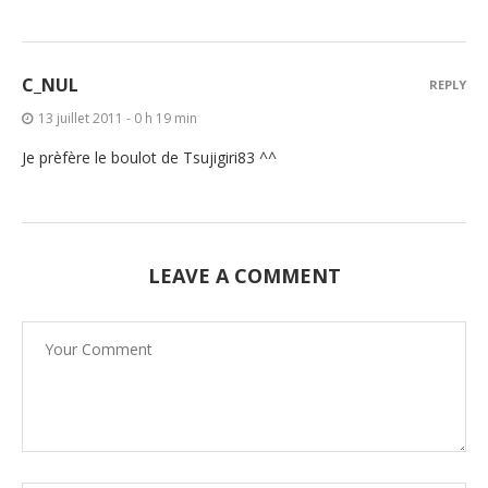
C_NUL
REPLY
13 juillet 2011 - 0 h 19 min
Je prèfère le boulot de Tsujigiri83 ^^
LEAVE A COMMENT