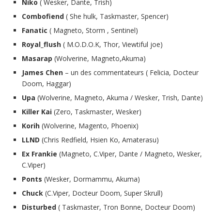
Niko
( Wesker, Dante, Trish)
Combofiend
( She hulk, Taskmaster, Spencer)
Fanatic
( Magneto, Storm , Sentinel)
Royal_flush
( M.O.D.O.K, Thor, Viewtiful joe)
Masarap
(Wolverine, Magneto,Akuma)
James Chen
– un des commentateurs ( Felicia, Docteur
Doom, Haggar)
Upa
(Wolverine, Magneto, Akuma / Wesker, Trish, Dante)
Killer Kai
(Zero, Taskmaster, Wesker)
Korih
(Wolverine, Magento, Phoenix)
LLND
(Chris Redfield, Hsien Ko, Amaterasu)
Ex Frankie
(Magneto, C.Viper, Dante / Magneto, Wesker,
C.Viper)
Ponts
(Wesker, Dormammu, Akuma)
Chuck
(C.Viper, Docteur Doom, Super Skrull)
Disturbed
( Taskmaster, Tron Bonne, Docteur Doom)