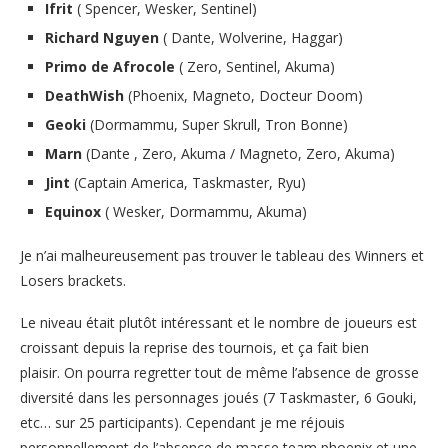
Ifrit
( Spencer, Wesker, Sentinel)
Richard Nguyen
( Dante, Wolverine, Haggar)
Primo de Afrocole
( Zero, Sentinel, Akuma)
DeathWish
(Phoenix, Magneto, Docteur Doom)
Geoki
(Dormammu, Super Skrull, Tron Bonne)
Marn
(Dante , Zero, Akuma / Magneto, Zero, Akuma)
Jint
(Captain America, Taskmaster, Ryu)
Equinox
( Wesker, Dormammu, Akuma)
Je n’ai malheureusement pas trouver le tableau des Winners et
Losers brackets.
Le niveau était plutôt intéressant et le nombre de joueurs est
croissant depuis la reprise des tournois, et ça fait bien
plaisir. On pourra regretter tout de même l’absence de grosse
diversité dans les personnages joués (7 Taskmaster, 6 Gouki,
etc… sur 25 participants). Cependant je me réjouis
personnellement de l’absence de masse team phoenix et une