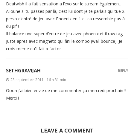
Deatwish il a fait sensation a l’evo sur le stream également.
Alioune si tu passes par là, c’est lui dont je te parlais qui tue 2
perso d’entré de jeu avec Phoenix en 1 et ca ressemble pas à
du pif !
Il balance une super d’entre de jeu avec phoenix et il raw tag
juste apres avec magneto qui fini le combo (wall bounce). Je
crois meme qu’il fait x factor
SETHGRAVIJAH
REPLY
23 septembre 2011 - 16 h 31 min
Oooh j’ai bien envie de me commenter ça mercredi prochain !!
Merci !
LEAVE A COMMENT