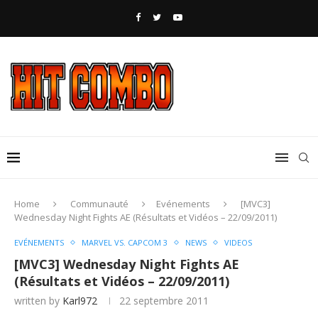
Home
Communauté
Evénements
[MVC3]
Wednesday Night Fights AE (Résultats et Vidéos – 22/09/2011)
EVÉNEMENTS
MARVEL VS. CAPCOM 3
NEWS
VIDEOS
[MVC3] Wednesday Night Fights AE
(Résultats et Vidéos – 22/09/2011)
written by
Karl972
22 septembre 2011