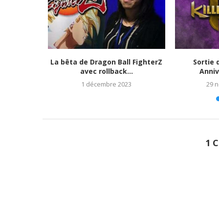
tats et
La bêta de Dragon Ball FighterZ
Sortie 
023)
avec rollback...
Anniv
1 décembre 2023
29 
1 