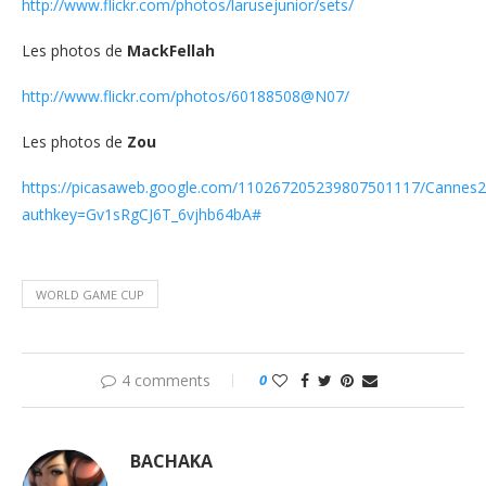
http://www.flickr.com/photos/larusejunior/sets/
Les photos de
MackFellah
http://www.flickr.com/photos/60188508@N07/
Les photos de
Zou
https://picasaweb.google.com/110267205239807501117/Cannes
authkey=Gv1sRgCJ6T_6vjhb64bA#
WORLD GAME CUP
4 comments
0
BACHAKA