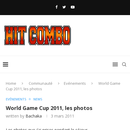
Home
Communauté
Evénements
World Game
Cup 2011, les photos
EVÉNEMENTS
NEWS
World Game Cup 2011, les photos
written by
Bachaka
3 mars 2011
Les photos que j’ai prises pendant le séjour.