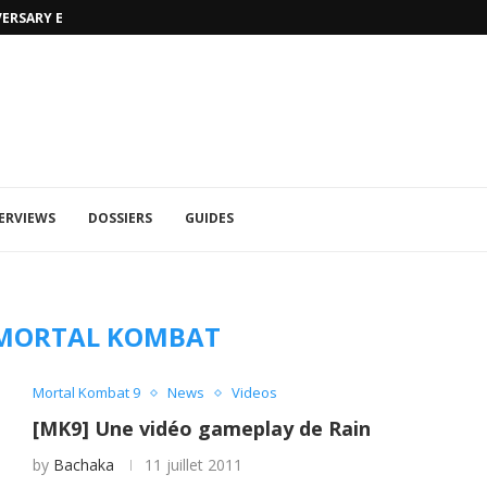
VERSARY EDITION
UFA 2023 (PHOTOS)
ERVIEWS
DOSSIERS
GUIDES
MORTAL KOMBAT
Mortal Kombat 9
News
Videos
[MK9] Une vidéo gameplay de Rain
by
Bachaka
11 juillet 2011