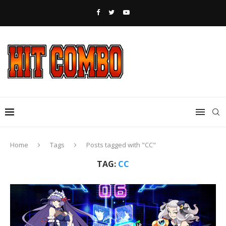
Home
Tags
Posts tagged with "CC"
TAG:
CC