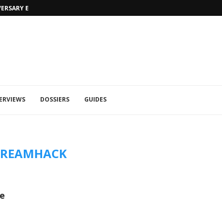
VERSARY EDITION
UFA 2023 (PHOTOS)
ERVIEWS
DOSSIERS
GUIDES
DREAMHACK
se