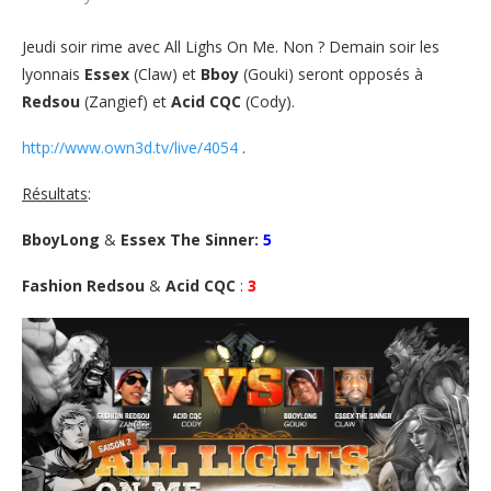
Jeudi soir rime avec All Lighs On Me. Non ? Demain soir les
lyonnais
Essex
(Claw) et
Bboy
(Gouki) seront opposés à
Redsou
(Zangief) et
Acid CQC
(Cody).
http://www.own3d.tv/live/4054
.
Résultats
:
BboyLong
&
Essex The Sinner:
5
Fashion Redsou
&
Acid CQC
:
3