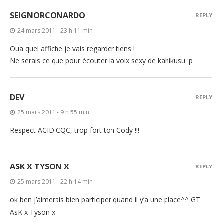
SEIGNORCONARDO
REPLY
24 mars 2011 - 23 h 11 min
Oua quel affiche je vais regarder tiens !
Ne serais ce que pour écouter la voix sexy de kahikusu :p
DEV
REPLY
25 mars 2011 - 9 h 55 min
Respect ACID CQC, trop fort ton Cody !!!
ASK X TYSON X
REPLY
25 mars 2011 - 22 h 14 min
ok ben j’aimerais bien participer quand il y’a une place^^ GT
AsK x Tyson x