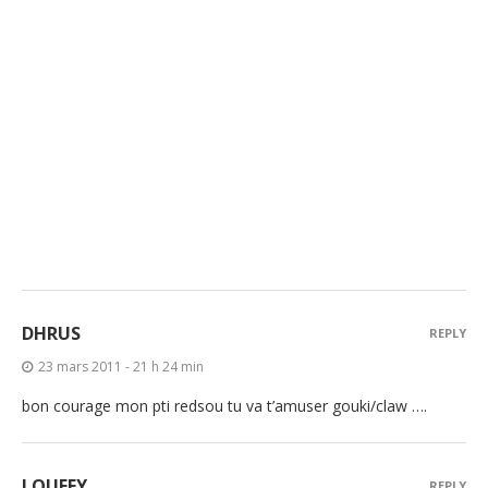
DHRUS
REPLY
23 mars 2011 - 21 h 24 min
bon courage mon pti redsou tu va t’amuser gouki/claw ….
LOUFFY
REPLY