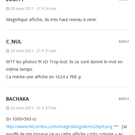
23 mars 2011 - 21 h 26 min
Magnifique affiche, du très haut niveau à venir.
C_NUL
REPLY
23 mars 2011 - 21 h 31 min
WTF les photos !!!! xD Trop lool. Ils se sont donné le mot en
même temps.
Ca mérite une affiche en 1024 x 768 :p
BACHAKA
REPLY
23 mars 2011 - 21 h 37 min
En 1000×569 ici
http://www.hitcombo.com/imagesblog/aloms2ep9.png
^^ . J’ai
pouffé de rire lorsque j’ai vu cette affiche « très colorée » au