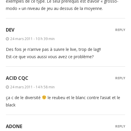
exemples de ce type. Le seul prérequis est d’avoir « grosso-
modo » un niveau de jeu au dessus de la moyenne.
DEV
REPLY
24 mars 2011 - 10 h 39 min
Des fois je n’arrive pas à suivre le live, trop de lag!!
Est-ce que vous aussi vous avez ce problème?
ACID CQC
REPLY
24 mars 2011 - 14 h 58 min
ça c de le diversité
le reubeu et le blanc contre l’asiat et le
black
ADONE
REPLY