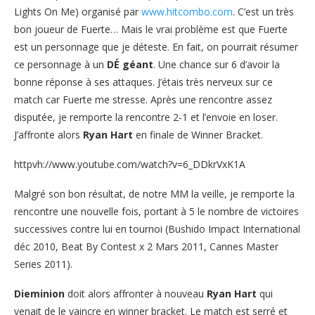
Lights On Me) organisé par
www.hitcombo.com
. C’est un très
bon joueur de Fuerte… Mais le vrai problème est que Fuerte
est un personnage que je déteste. En fait, on pourrait résumer
ce personnage à un
DÉ géant
. Une chance sur 6 d’avoir la
bonne réponse à ses attaques. J’étais très nerveux sur ce
match car Fuerte me stresse. Après une rencontre assez
disputée, je remporte la rencontre 2-1 et l’envoie en loser.
J’affronte alors
Ryan Hart
en finale de Winner Bracket.
httpvh://www.youtube.com/watch?v=6_DDkrVxK1A
Malgré son bon résultat, de notre MM la veille, je remporte la
rencontre une nouvelle fois, portant à 5 le nombre de victoires
successives contre lui en tournoi (Bushido Impact International
déc 2010, Beat By Contest x 2 Mars 2011, Cannes Master
Series 2011).
Dieminion
doit alors affronter à nouveau
Ryan Hart
qui
venait de le vaincre en winner bracket. Le match est serré et