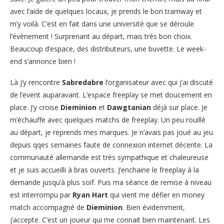
avec l’aide de quelques locaux, je prends le bon tramway et
m’y voilà. C’est en fait dans une université que se déroule
l’évènement ! Surprenant au départ, mais très bon choix.
Beaucoup d’espace, des distributeurs, une buvette. Le week-
end s’annonce bien !
Là j’y rencontre
Sabredabre
l’organisateur avec qui j’ai discuté
de l’event auparavant. L’espace freeplay se met doucement en
place. J’y croise
Dieminion
et
Dawgtanian
déjà sur place. Je
m’échauffe avec quelques matchs de freeplay. Un peu rouillé
au départ, je reprends mes marques. Je n’avais pas joué au jeu
depuis qqes semaines faute de connexion internet décente. La
communauté allemande est très sympathique et chaleureuse
et je suis accueilli à bras ouverts. J’enchaine le freeplay à la
demande jusqu’à plus soif. Puis ma séance de remise à niveau
est interrompu par
Ryan Hart
qui vient me défier en money
match accompagné de
Dieminion
. Bien évidemment,
j’accepte. C’est un joueur qui me connait bien maintenant. Les