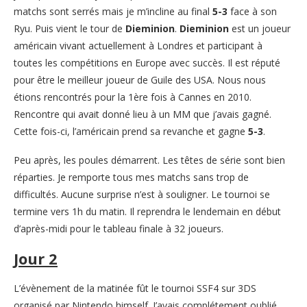
matchs sont serrés mais je m’incline au final
5-3
face à son
Ryu. Puis vient le tour de
Dieminion
.
Dieminion
est un joueur
américain vivant actuellement à Londres et participant à
toutes les compétitions en Europe avec succès. Il est réputé
pour être le meilleur joueur de Guile des USA. Nous nous
étions rencontrés pour la 1ère fois à Cannes en 2010.
Rencontre qui avait donné lieu à un MM que j’avais gagné.
Cette fois-ci, l’américain prend sa revanche et gagne
5-3
.
Peu après, les poules démarrent. Les têtes de série sont bien
réparties. Je remporte tous mes matchs sans trop de
difficultés. Aucune surprise n’est à souligner. Le tournoi se
termine vers 1h du matin. Il reprendra le lendemain en début
d’après-midi pour le tableau finale à 32 joueurs.
Jour 2
L’évènement de la matinée fût le tournoi SSF4 sur 3DS
organisé par Nintendo himself. J’avais complétement oublié