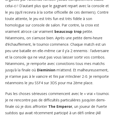
celui-ci ! D’autant plus que le gagnant repart avec la console et
le jeu (qu’il recevra à la sortie officielle de ces derniers). Contre
toute attente, le jeu est très fun est très fidèle à son
homologue sur console de salon. Par contre, la croix est
vraiment atroce car vraiment
beaucoup
trop
petite.
Néanmoins, on s’amuse bien. Après une petite demi-heure
d’échauffement, le tournoi commence. Chaque match est un
peu une bataille en elle-même car il y’a 2 ennemis : l’adversaire
et la console qui ne veut pas vous laisser sortir vos combos.
Néanmoins, je remporte avec convictions tous mes matchs
jusqu’à la finale où
Dieminion
m’attend. Et malheureusement,
je n’arrive pas à le vaincre et fini par m’incliner 2-0. Je remporte
néanmoins le jeu SSF4 sur 3DS pour ma 2ème place.
Puis les choses sérieuses commencent avec le « vrai » tournoi.
Je ne rencontre pas de difficultés particulières jusqu’en demi-
finale où je dois affronter
The Emperor
, un joueur de Fuerte
suédois qui avait récemment participé à un défi online (All