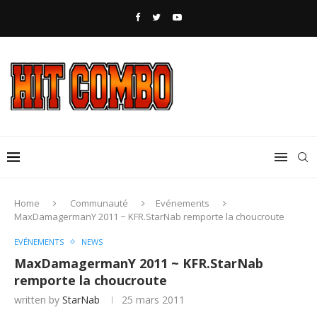
Home
Communauté
Evénements
MaxDamagermanY 2011 ~ KFR.StarNab remporte la choucroute
EVÉNEMENTS
NEWS
MaxDamagermanY 2011 ~ KFR.StarNab
remporte la choucroute
written by
StarNab
25 mars 2011