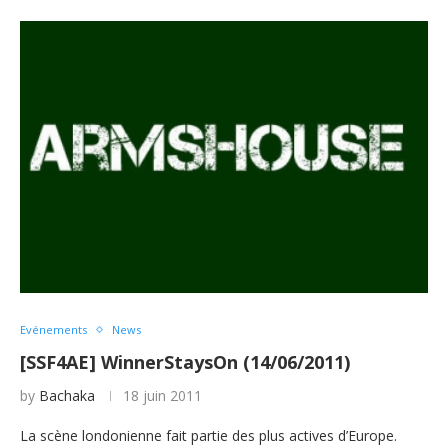
Evénements
News
[SSF4AE] WinnerStaysOn (14/06/2011)
by
Bachaka
18 juin 2011
La scène londonienne fait partie des plus actives d’Europe.