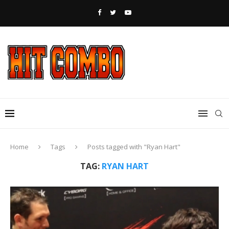
Home
Tags
Posts tagged with "Ryan Hart"
TAG:
RYAN HART