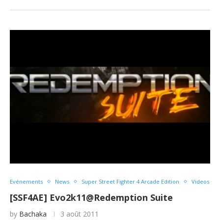
Evénements
News
Super Street Fighter 4 Arcade Edition
Videos
[SSF4AE] Evo2k11@Redemption Suite
by
Bachaka
3 août 2011