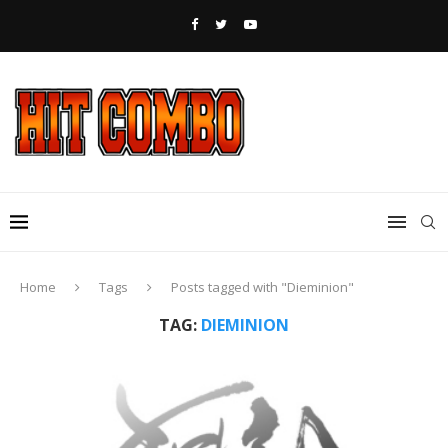
Home
Tags
Posts tagged with "Dieminion"
TAG:
DIEMINION