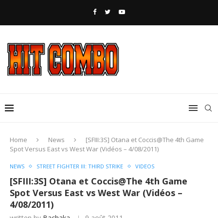
Home
News
[SFIII:3S] Otana et Coccis@The 4th Game
Spot Versus East vs West War (Vidéos – 4/08/2011)
NEWS
STREET FIGHTER III: THIRD STRIKE
VIDEOS
[SFIII:3S] Otana et Coccis@The 4th Game
Spot Versus East vs West War (Vidéos –
4/08/2011)
written by
Bachaka
9 août 2011