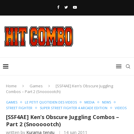
Home
Games
[SSF4AE] Ken’s Obscure Juggling
Combos – Part 2 (Snoooootch)
GAMES
LE PETIT QUOTIDIEN DES VIDEOS
MEDIA
NEWS
STREET FIGHTER
SUPER STREET FIGHTER 4 ARCADE EDITION
VIDEOS
[SSF4AE] Ken’s Obscure Juggling Combos –
Part 2 (Snoooootch)
written by
Kurama_tengu
14 juin 2011