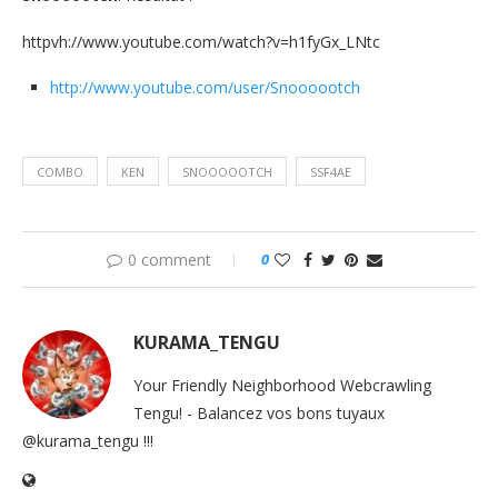
httpvh://www.youtube.com/watch?v=h1fyGx_LNtc
http://www.youtube.com/user/Snoooootch
COMBO
KEN
SNOOOOOTCH
SSF4AE
0 comment
0
KURAMA_TENGU
Your Friendly Neighborhood Webcrawling
Tengu! - Balancez vos bons tuyaux
@kurama_tengu !!!