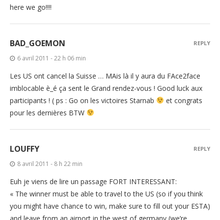
here we go!!!!
BAD_GOEMON
REPLY
6 avril 2011 - 22 h 06 min
Les US ont cancel la Suisse … MAis là il y aura du FAce2face
imblocable è_é ça sent le Grand rendez-vous ! Good luck aux
participants ! ( ps : Go on les victoires Starnab
et congrats
pour les dernières BTW
LOUFFY
REPLY
8 avril 2011 - 8 h 22 min
Euh je viens de lire un passage FORT INTERESSANT:
« The winner must be able to travel to the US (so if you think
you might have chance to win, make sure to fill out your ESTA)
and leave from an airport in the west of germany (we’re