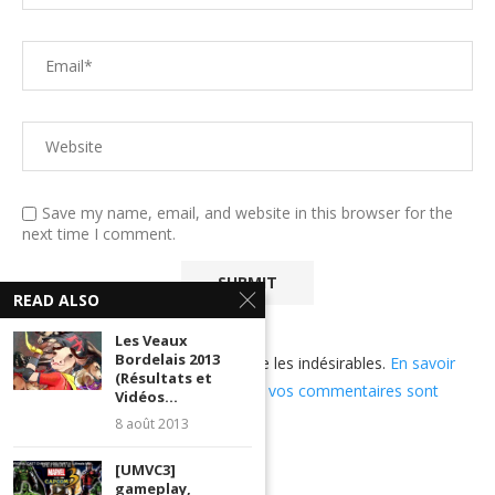
Save my name, email, and website in this browser for the
next time I comment.
READ ALSO
Les Veaux
Bordelais 2013
Ce site utilise Akismet pour réduire les indésirables.
En savoir
(Résultats et
plus sur comment les données de vos commentaires sont
Vidéos...
utilisées
.
8 août 2013
[UMVC3]
gameplay,