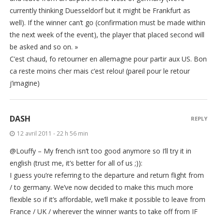
currently thinking Duesseldorf but it might be Frankfurt as
well). If the winner can’t go (confirmation must be made within
the next week of the event), the player that placed second will
be asked and so on. »
C’est chaud, fo retourner en allemagne pour partir aux US. Bon
ca reste moins cher mais c’est relou! (pareil pour le retour
j’imagine)
DASH
REPLY
12 avril 2011 - 22 h 56 min
@Louffy – My french isn’t too good anymore so I’ll try it in
english (trust me, it’s better for all of us ;)):
I guess you’re referring to the departure and return flight from
/ to germany. We’ve now decided to make this much more
flexible so if it’s affordable, we’ll make it possible to leave from
France / UK / wherever the winner wants to take off from IF