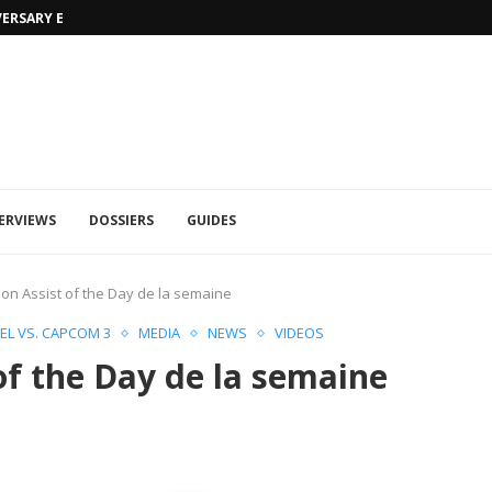
VERSARY EDITION
UFA 2023 (PHOTOS)
ERVIEWS
DOSSIERS
GUIDES
ion Assist of the Day de la semaine
EL VS. CAPCOM 3
MEDIA
NEWS
VIDEOS
of the Day de la semaine