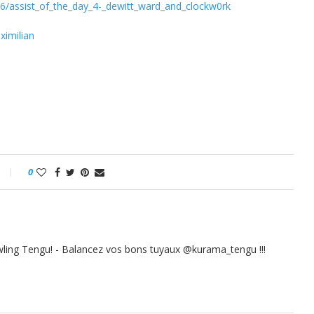
6/assist_of_the_day_4-_dewitt_ward_and_clockw0rk
ximilian
0
ling Tengu! - Balancez vos bons tuyaux @kurama_tengu !!!