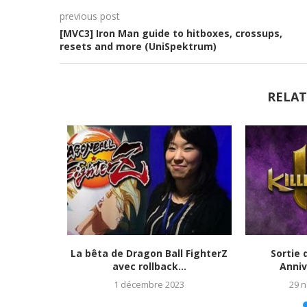
previous post
[MVC3] Iron Man guide to hitboxes, crossups,
resets and more (UniSpektrum)
RELAT
tats et
La bêta de Dragon Ball FighterZ
Sortie 
023)
avec rollback...
Anniv
1 décembre 2023
29 