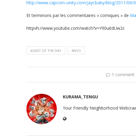
http://www.capcom-unity.com/jaycbaby/blog/2011/06/0
Et terminons par les commentaires « comiques » de
Ma
httpvh://www.youtube.com/watch?v=Y90uitdUw2c
ASSIST OF THE DAY
MVC3
1 comment
KURAMA_TENGU
Your Friendly Neighborhood Webcraw