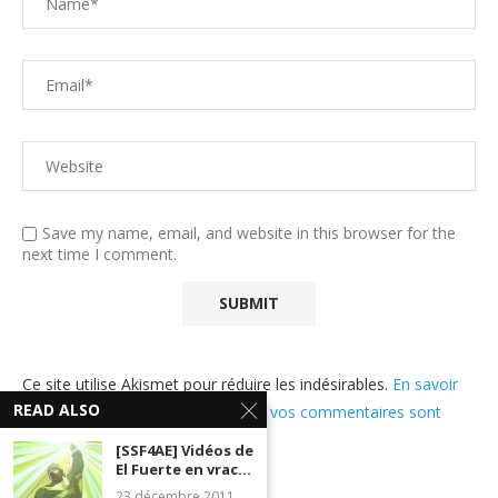
Save my name, email, and website in this browser for the
next time I comment.
Ce site utilise Akismet pour réduire les indésirables.
En savoir
READ ALSO
plus sur comment les données de vos commentaires sont
utilisées
.
[SSF4AE] Vidéos de
El Fuerte en vrac...
23 décembre 2011