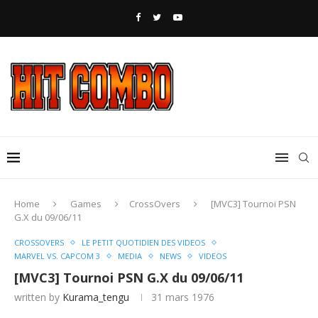
Home
Games
CrossOvers
[MVC3] Tournoi PSN
G.X du 09/06/11
CROSSOVERS
LE PETIT QUOTIDIEN DES VIDEOS
MARVEL VS. CAPCOM 3
MEDIA
NEWS
VIDEOS
[MVC3] Tournoi PSN G.X du 09/06/11
written by
Kurama_tengu
31 mars 1976